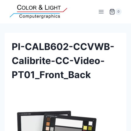
Zum
Inhalt
0
springen
PI-CALB602-CCVWB-
Calibrite-CC-Video-
PT01_Front_Back