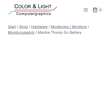
Zum
Inhalt
0
springen
Start
/
Shop
/
Hardware
/
Monitoring / Monitore
/
Monitorzubehör
/
Mackie Thump Go Battery