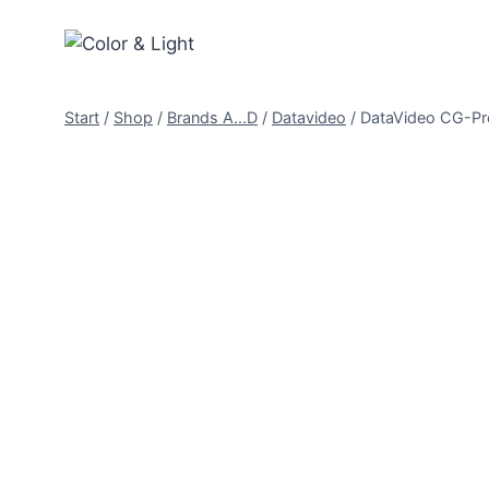
Zum
Inhalt
springen
Start
/
Shop
/
Brands A...D
/
Datavideo
/
DataVideo CG-Pr