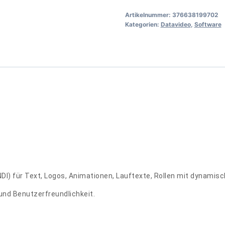
Pro
Artikelnummer:
376638199702
Menge
Kategorien:
Datavideo
,
Software
I) für Text, Logos, Animationen, Lauftexte, Rollen mit dynamisc
und Benutzerfreundlichkeit.