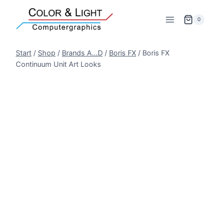
Zum
Inhalt
0
springen
Start
/
Shop
/
Brands A...D
/
Boris FX
/
Boris FX
Continuum Unit Art Looks