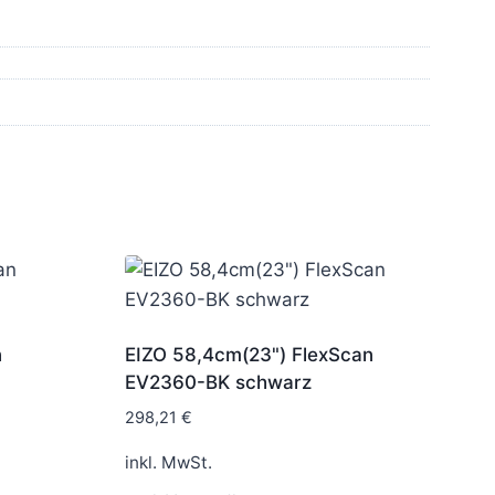
n
EIZO 58,4cm(23") FlexScan
EV2360-BK schwarz
298,21
€
inkl. MwSt.