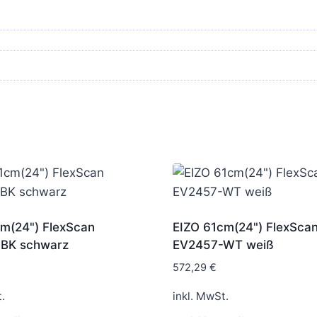
m(24") FlexScan
EIZO 61cm(24") FlexSca
BK schwarz
EV2457-WT weiß
572,29
€
.
inkl. MwSt.