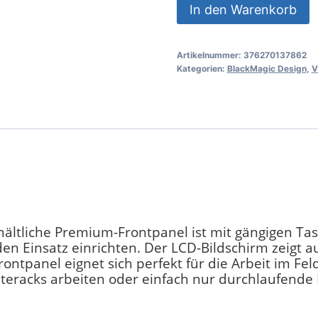
Blackmagic
In den Warenkorb
Teranex
Mini
Artikelnummer:
376270137862
-
Kategorien:
BlackMagic Design
,
V
Smart
Panel
Menge
hältliche Premium-Frontpanel ist mit gängigen Ta
den Einsatz einrichten. Der LCD-Bildschirm zeigt a
ontpanel eignet sich perfekt für die Arbeit im Fe
teracks arbeiten oder einfach nur durchlaufende