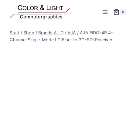
Zum
Inhalt
0
springen
Start
/
Shop
/
Brands A...D
/
AJA
/
AJA FiDO-4R 4-
Channel Single-Mode LC Fiber to 3G-SDI Receiver