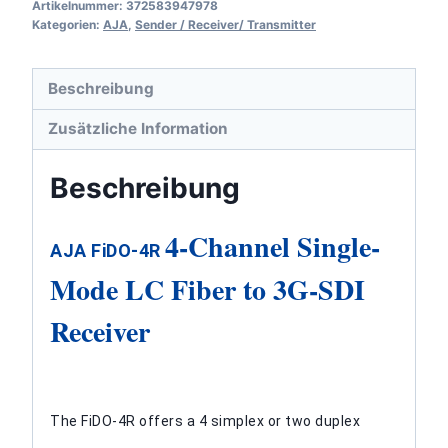
Artikelnummer:
372583947978
4-
Kategorien:
AJA
,
Sender / Receiver/ Transmitter
Channel
Single-
Beschreibung
Mode
LC
Zusätzliche Information
Fiber
to
Beschreibung
3G-
SDI
4-Channel Single-
AJA FiDO-4R
Receiver
Mode LC Fiber to 3G-SDI
Menge
Receiver
The FiDO-4R offers a 4 simplex or two duplex