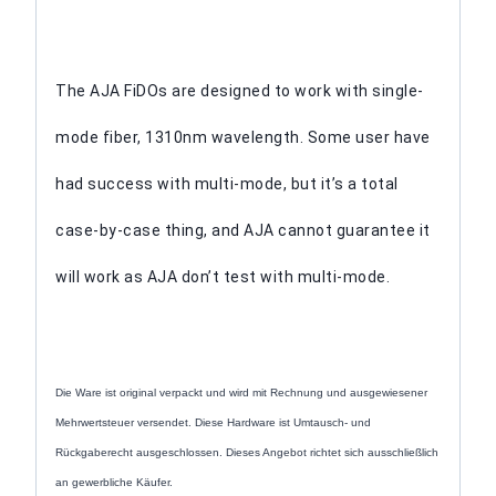
The AJA FiDOs are designed to work with single-
mode fiber, 1310nm wavelength. Some user have
had success with multi-mode, but it’s a total
case-by-case thing, and AJA cannot guarantee it
will work as AJA don’t test with multi-mode.
Die Ware ist original verpackt und wird mit Rechnung und ausgewiesener
Mehrwertsteuer versendet. Diese Hardware ist Umtausch- und
Rückgaberecht ausgeschlossen. Dieses Angebot richtet sich ausschließlich
an gewerbliche Käufer.