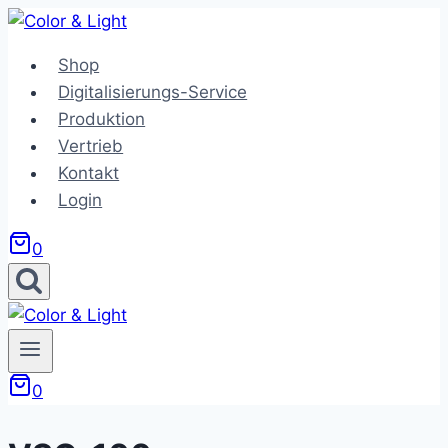
Zum
Inhalt
Shop
springen
Digitalisierungs-Service
Produktion
Vertrieb
Kontakt
Login
0
0