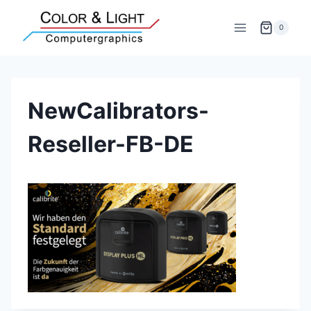
Zum
Inhalt
0
springen
NewCalibrators-
Reseller-FB-DE