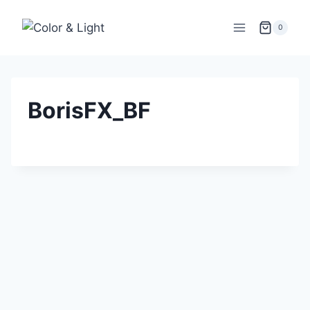
Zum
Inhalt
0
springen
BorisFX_BF