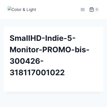
Zum
Inhalt
0
springen
SmallHD-Indie-5-
Monitor-PROMO-bis-
300426-
318117001022