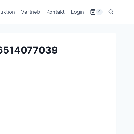
uktion
Vertrieb
Kontakt
Login
0
16514077039