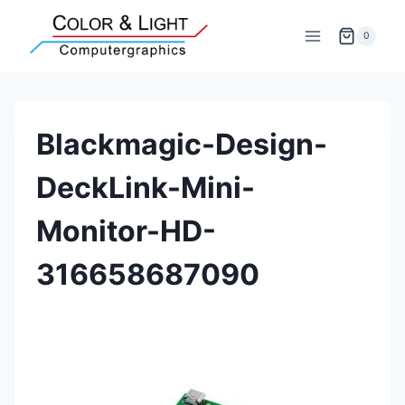
Zum
Inhalt
0
springen
Blackmagic-Design-
DeckLink-Mini-
Monitor-HD-
316658687090