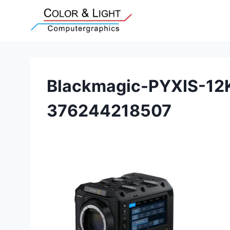
Zum
Inhalt
springen
Blackmagic-PYXIS-12K
376244218507