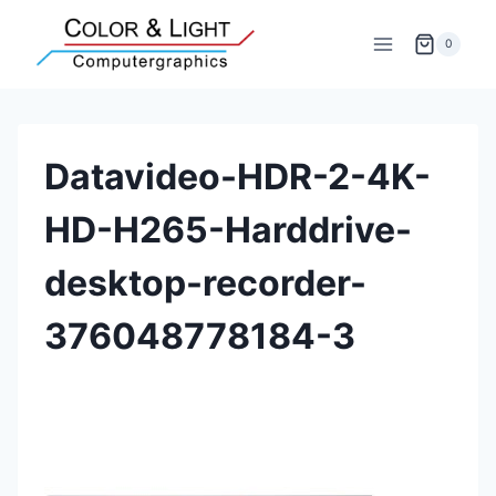
Zum
Inhalt
0
springen
Datavideo-HDR-2-4K-
HD-H265-Harddrive-
desktop-recorder-
376048778184-3