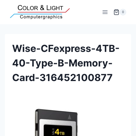
Zum
Inhalt
0
springen
Wise-CFexpress-4TB-
40-Type-B-Memory-
Card-316452100877