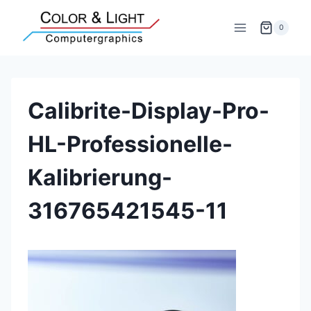
Zum
Inhalt
0
springen
Calibrite-Display-Pro-
HL-Professionelle-
Kalibrierung-
316765421545-11