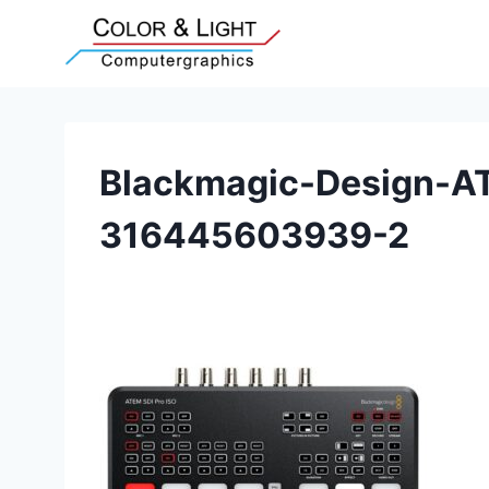
Zum
Inhalt
springen
Blackmagic-Design-A
316445603939-2