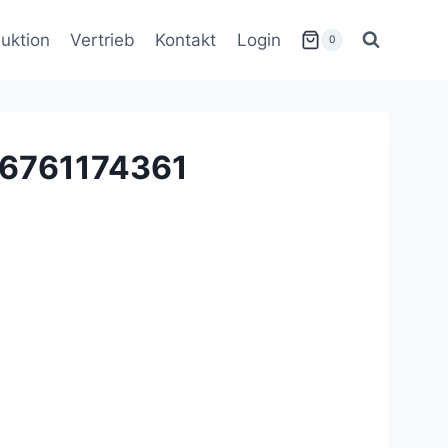
uktion
Vertrieb
Kontakt
Login
0
16761174361