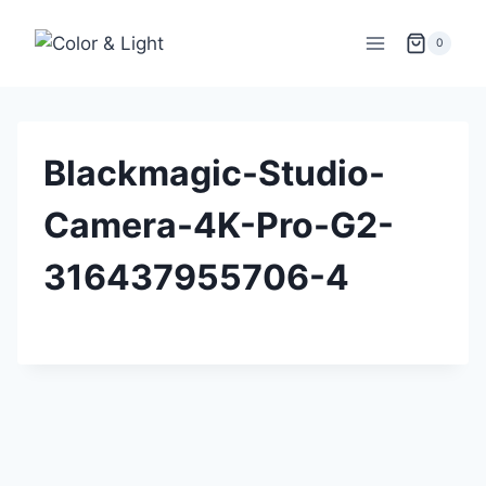
Zum
Inhalt
0
springen
Blackmagic-Studio-
Camera-4K-Pro-G2-
316437955706-4