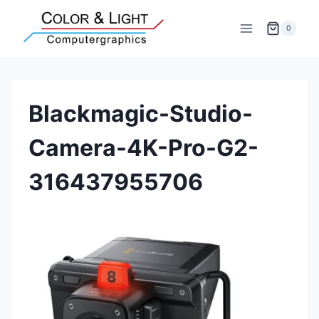
Zum
Inhalt
0
springen
Blackmagic-Studio-
Camera-4K-Pro-G2-
316437955706