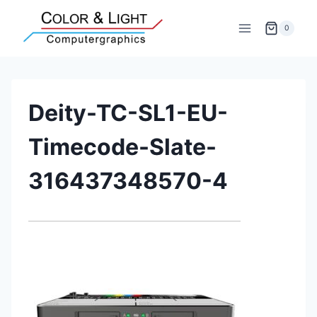
Zum
Inhalt
0
springen
Deity-TC-SL1-EU-
Timecode-Slate-
316437348570-4