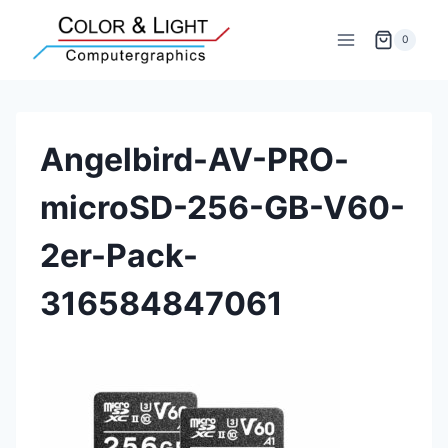
Zum
Inhalt
0
springen
Angelbird-AV-PRO-
microSD-256-GB-V60-
2er-Pack-
316584847061