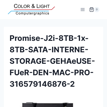
Zum
Inhalt
0
springen
Promise-J2i-8TB-1x-
8TB-SATA-INTERNE-
STORAGE-GEHAeUSE-
FUeR-DEN-MAC-PRO-
316579146876-2