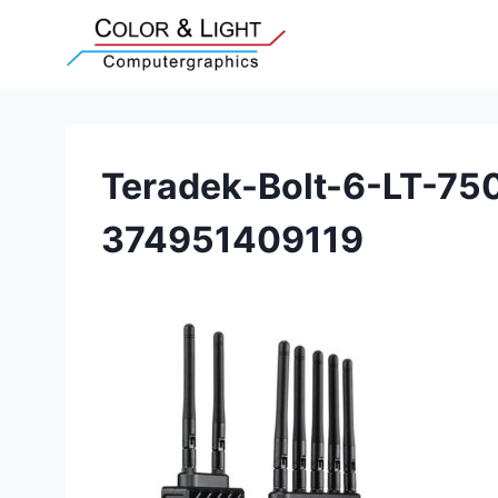
Zum
Inhalt
springen
Teradek-Bolt-6-LT-7
374951409119