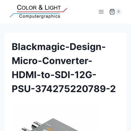
Zum
Inhalt
0
springen
Blackmagic-Design-
Micro-Converter-
HDMI-to-SDI-12G-
PSU-374275220789-2