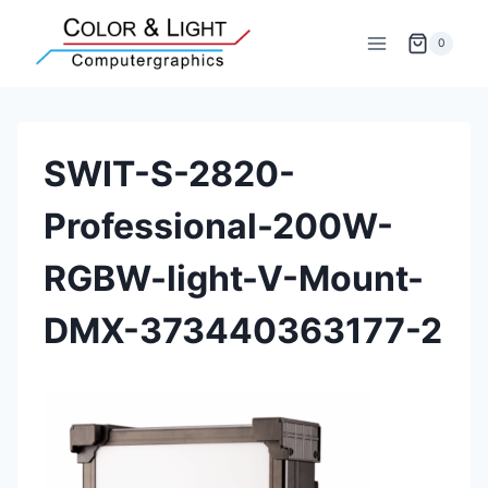
Zum
Inhalt
0
springen
SWIT-S-2820-
Professional-200W-
RGBW-light-V-Mount-
DMX-373440363177-2