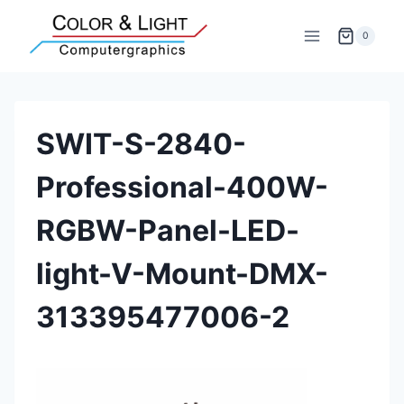
Zum
Inhalt
0
springen
SWIT-S-2840-
Professional-400W-
RGBW-Panel-LED-
light-V-Mount-DMX-
313395477006-2