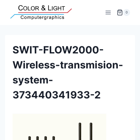
Zum
Inhalt
0
springen
SWIT-FLOW2000-
Wireless-transmision-
system-
373440341933-2