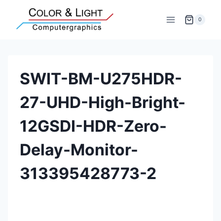
Zum
Inhalt
0
springen
SWIT-BM-U275HDR-
27-UHD-High-Bright-
12GSDI-HDR-Zero-
Delay-Monitor-
313395428773-2