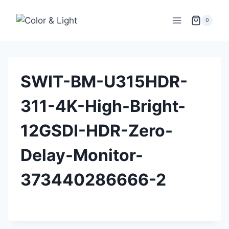
Zum
Inhalt
0
springen
SWIT-BM-U315HDR-
311-4K-High-Bright-
12GSDI-HDR-Zero-
Delay-Monitor-
373440286666-2