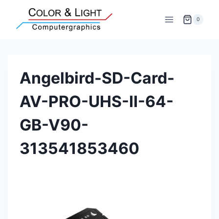
Zum
Inhalt
0
springen
Angelbird-SD-Card-
AV-PRO-UHS-II-64-
GB-V90-
313541853460