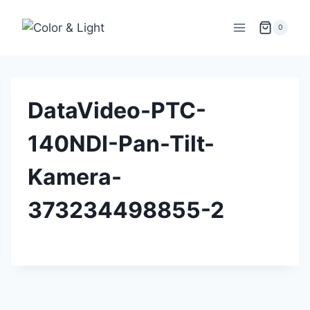
Zum
Inhalt
0
springen
DataVideo-PTC-
140NDI-Pan-Tilt-
Kamera-
373234498855-2