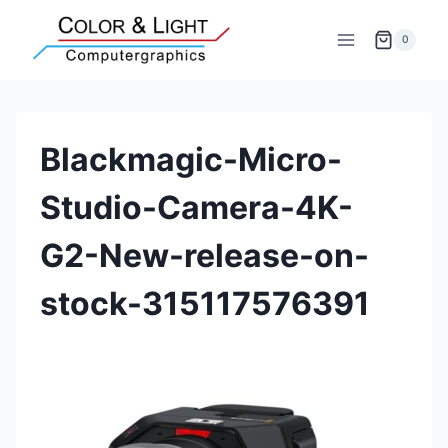
Zum
Inhalt
0
springen
Blackmagic-Micro-
Studio-Camera-4K-
G2-New-release-on-
stock-315117576391