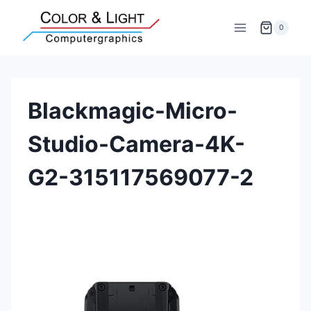
Zum
Inhalt
0
springen
Blackmagic-Micro-
Studio-Camera-4K-
G2-315117569077-2