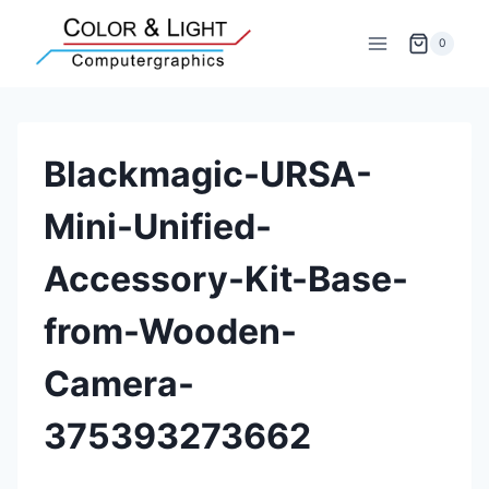
Zum
Inhalt
0
springen
Blackmagic-URSA-
Mini-Unified-
Accessory-Kit-Base-
from-Wooden-
Camera-
375393273662