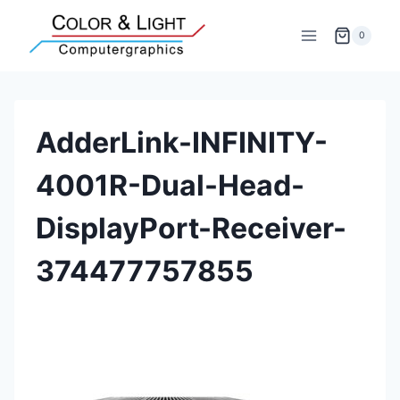
Zum
Inhalt
0
springen
AdderLink-INFINITY-
4001R-Dual-Head-
DisplayPort-Receiver-
374477757855