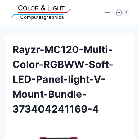
Zum
Inhalt
0
springen
Rayzr-MC120-Multi-
Color-RGBWW-Soft-
LED-Panel-light-V-
Mount-Bundle-
373404241169-4