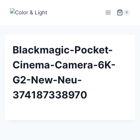
Zum
Inhalt
0
springen
Blackmagic-Pocket-
Cinema-Camera-6K-
G2-New-Neu-
374187338970