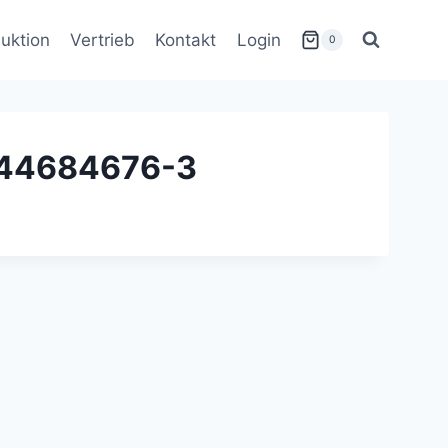
uktion
Vertrieb
Kontakt
Login
0
244684676-3