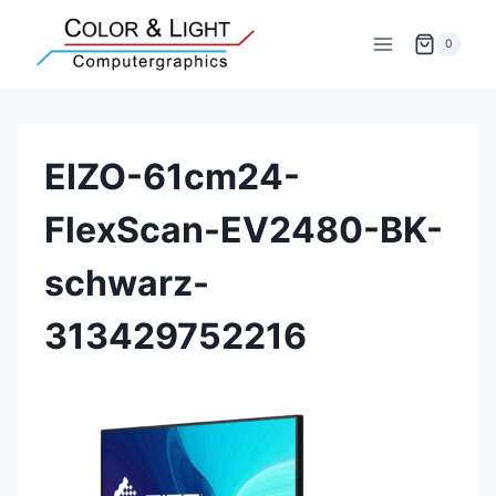
Zum
Inhalt
0
springen
EIZO-61cm24-
FlexScan-EV2480-BK-
schwarz-
313429752216