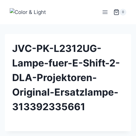
Zum
Inhalt
0
springen
JVC-PK-L2312UG-
Lampe-fuer-E-Shift-2-
DLA-Projektoren-
Original-Ersatzlampe-
313392335661