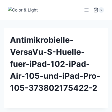
Zum
Inhalt
0
springen
Antimikrobielle-
VersaVu-S-Huelle-
fuer-iPad-102-iPad-
Air-105-und-iPad-Pro-
105-373802175422-2