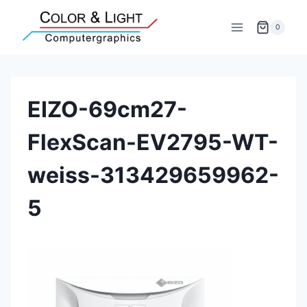
Zum
Inhalt
0
springen
EIZO-69cm27-
FlexScan-EV2795-WT-
weiss-313429659962-
5