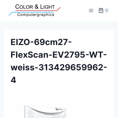
Zum
Inhalt
0
springen
EIZO-69cm27-
FlexScan-EV2795-WT-
weiss-313429659962-
4