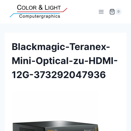
Zum
Inhalt
0
springen
Blackmagic-Teranex-
Mini-Optical-zu-HDMI-
12G-373292047936