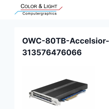
Zum
Inhalt
springen
OWC-80TB-Accelsior
313576476066