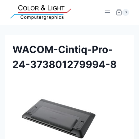
Zum
Inhalt
0
springen
WACOM-Cintiq-Pro-
24-373801279994-8