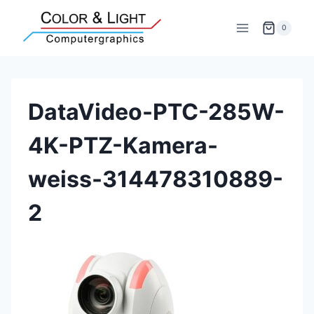
Zum
Inhalt
0
springen
DataVideo-PTC-285W-
4K-PTZ-Kamera-
weiss-314478310889-
2