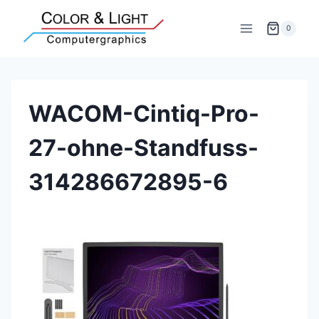
Zum
Inhalt
0
springen
WACOM-Cintiq-Pro-
27-ohne-Standfuss-
314286672895-6